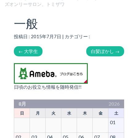
ズオンリーサロン、トミザワ
一般
投稿日 : 2015年7月7日 | カテゴリー :
←
大学生
白髪ぼかし
→
日頃のお役立ち情報を随時発信!!
8月
2026
日
月
火
水
木
金
土
01
02
03
04
05
06
07
08