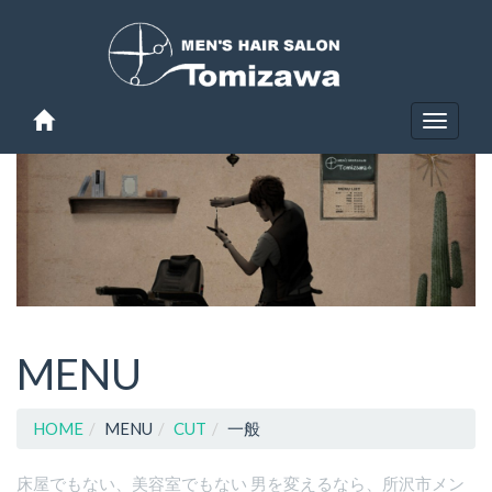
Toggle
navigat
MENU
HOME
MENU
CUT
一般
床屋でもない、美容室でもない 男を変えるなら、所沢市メン