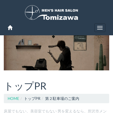
Toggle
navigat
トップPR
HOME
トップPR
第２駐車場のご案内
床屋でもない、美容室でもない 男を変えるなら、所沢市メン