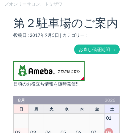
ズオンリーサロン、トミザワ
第２駐車場のご案内
投稿日 : 2017年9月5日 | カテゴリー :
お直し保証期間
→
日頃のお役立ち情報を随時発信!!
8月
2026
日
月
火
水
木
金
土
01
02
03
04
05
06
07
08